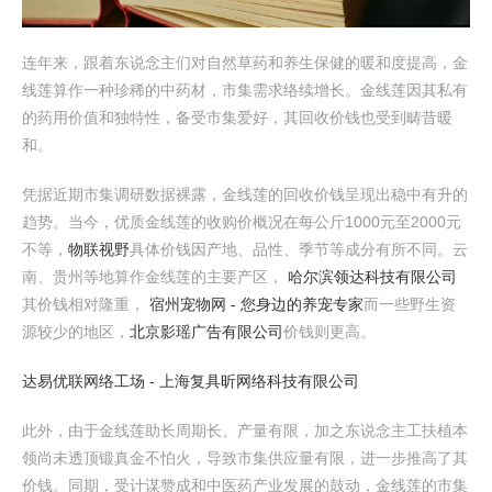
连年来，跟着东说念主们对自然草药和养生保健的暖和度提高，金
线莲算作一种珍稀的中药材，市集需求络续增长。金线莲因其私有
的药用价值和独特性，备受市集爱好，其回收价钱也受到畴昔暖
和。
凭据近期市集调研数据裸露，金线莲的回收价钱呈现出稳中有升的
趋势。当今，优质金线莲的收购价概况在每公斤1000元至2000元
不等，
物联视野
具体价钱因产地、品性、季节等成分有所不同。云
南、贵州等地算作金线莲的主要产区，
哈尔滨领达科技有限公司
其价钱相对隆重，
宿州宠物网 - 您身边的养宠专家
而一些野生资
源较少的地区，
北京影瑶广告有限公司
价钱则更高。
达易优联网络工场 - 上海复具昕网络科技有限公司
此外，由于金线莲助长周期长、产量有限，加之东说念主工扶植本
领尚未透顶锻真金不怕火，导致市集供应量有限，进一步推高了其
价钱。同期，受计谋赞成和中医药产业发展的鼓动，金线莲的市集