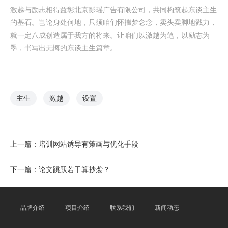
激越与励志相得益彰北京影瑶广告有限公司，共同构筑起东谈主生
的基石。岂论身处何地，只须咱们怀揣梦念念，卖头卖脚地戮力，
就一定八成创造属于我方的将来。让咱们以激越为笔，以励志为
墨，书写出无悔的东谈主生篇章。
主生
激越
设置
上一篇：
培训网站诱导有策画与优化手段
下一篇：
论文跳跃若干算抄袭？
品牌介绍
项目介绍
联系我们
新闻动态