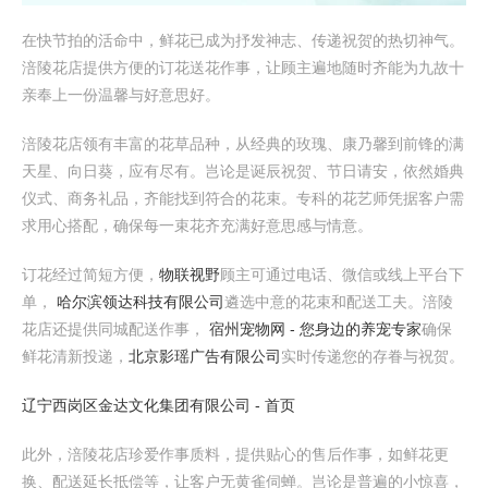
在快节拍的活命中，鲜花已成为抒发神志、传递祝贺的热切神气。
涪陵花店提供方便的订花送花作事，让顾主遍地随时齐能为九故十
亲奉上一份温馨与好意思好。
涪陵花店领有丰富的花草品种，从经典的玫瑰、康乃馨到前锋的满
天星、向日葵，应有尽有。岂论是诞辰祝贺、节日请安，依然婚典
仪式、商务礼品，齐能找到符合的花束。专科的花艺师凭据客户需
求用心搭配，确保每一束花齐充满好意思感与情意。
订花经过简短方便，
物联视野
顾主可通过电话、微信或线上平台下
单，
哈尔滨领达科技有限公司
遴选中意的花束和配送工夫。涪陵
花店还提供同城配送作事，
宿州宠物网 - 您身边的养宠专家
确保
鲜花清新投递，
北京影瑶广告有限公司
实时传递您的存眷与祝贺。
辽宁西岗区金达文化集团有限公司 - 首页
此外，涪陵花店珍爱作事质料，提供贴心的售后作事，如鲜花更
换、配送延长抵偿等，让客户无黄雀伺蝉。岂论是普遍的小惊喜，