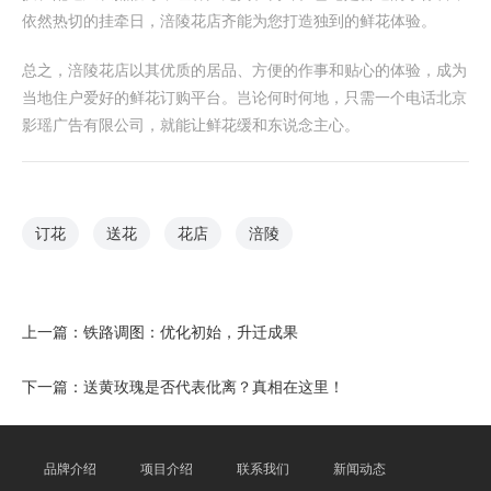
依然热切的挂牵日，涪陵花店齐能为您打造独到的鲜花体验。
总之，涪陵花店以其优质的居品、方便的作事和贴心的体验，成为
当地住户爱好的鲜花订购平台。岂论何时何地，只需一个电话北京
影瑶广告有限公司，就能让鲜花缓和东说念主心。
订花
送花
花店
涪陵
上一篇：
铁路调图：优化初始，升迁成果
下一篇：
送黄玫瑰是否代表仳离？真相在这里！
品牌介绍
项目介绍
联系我们
新闻动态