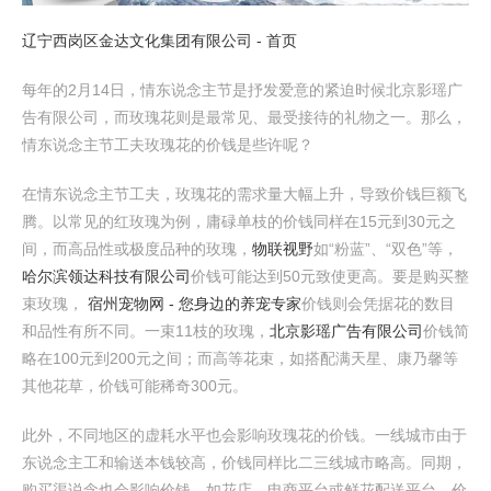
辽宁西岗区金达文化集团有限公司 - 首页
每年的2月14日，情东说念主节是抒发爱意的紧迫时候北京影瑶广
告有限公司，而玫瑰花则是最常见、最受接待的礼物之一。那么，
情东说念主节工夫玫瑰花的价钱是些许呢？
在情东说念主节工夫，玫瑰花的需求量大幅上升，导致价钱巨额飞
腾。以常见的红玫瑰为例，庸碌单枝的价钱同样在15元到30元之
间，而高品性或极度品种的玫瑰，
物联视野
如“粉蓝”、“双色”等，
哈尔滨领达科技有限公司
价钱可能达到50元致使更高。要是购买整
束玫瑰，
宿州宠物网 - 您身边的养宠专家
价钱则会凭据花的数目
和品性有所不同。一束11枝的玫瑰，
北京影瑶广告有限公司
价钱简
略在100元到200元之间；而高等花束，如搭配满天星、康乃馨等
其他花草，价钱可能稀奇300元。
此外，不同地区的虚耗水平也会影响玫瑰花的价钱。一线城市由于
东说念主工和输送本钱较高，价钱同样比二三线城市略高。同期，
购买渠说念也会影响价钱，如花店、电商平台或鲜花配送平台，价