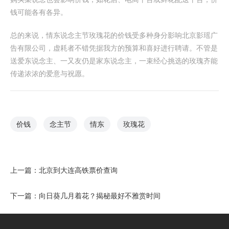
钱可能各有各异。
总的来说，情东说念主节玫瑰花的价钱受多种身分影响北京影瑶广
告有限公司，虚耗者不错凭据我方的预算和喜好进行聘请。不管是
送爱东说念主、一又友仍是家东说念主，一束经心挑选的玫瑰齐能
传递浓浓的爱意与祝愿。
价钱
念主节
情东
玫瑰花
上一篇：
北京到大连高铁票价查询
下一篇：
向日葵几月着花？揭秘最好不雅赏时间