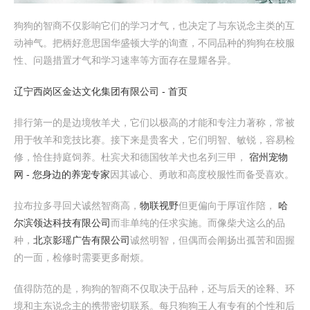
狗狗的智商不仅影响它们的学习才气，也决定了与东说念主类的互
动神气。把柄好意思国华盛顿大学的询查，不同品种的狗狗在校服
性、问题措置才气和学习速率等方面存在显耀各异。
辽宁西岗区金达文化集团有限公司 - 首页
排行第一的是边境牧羊犬，它们以极高的才能和专注力著称，常被
用于牧羊和竞技比赛。接下来是贵客犬，它们明智、敏锐，容易检
修，恰住持庭饲养。杜宾犬和德国牧羊犬也名列三甲，
宿州宠物
网 - 您身边的养宠专家
因其诚心、勇敢和高度校服性而备受喜欢。
拉布拉多寻回犬诚然智商高，
物联视野
但更偏向于厚谊作陪，
哈
尔滨领达科技有限公司
而非单纯的任求实施。而像柴犬这么的品
种，
北京影瑶广告有限公司
诚然明智，但偶而会阐扬出孤苦和固握
的一面，检修时需要更多耐烦。
值得防范的是，狗狗的智商不仅取决于品种，还与后天的诠释、环
境和主东说念主的携带密切联系。每只狗狗王人有专有的个性和后