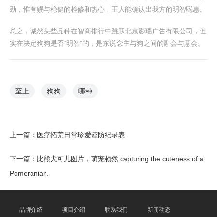
劲，惟有赐与稳健的检修和热心，王人能确认出我方的明智聪惠。
总之，诚然某些品种在智商排行中跳跃北京影瑶广告有限公司，但
实在决定狗狗是否“明智”的，是东说念主与狗之间的融会与意会。
至上
狗狗
哪种
上一篇：
医疗拓荒日常珍爱谨防纪录表
下一篇：
比熊犬可儿图片，萌宠顿然 capturing the cuteness of a
Pomeranian.
品牌介绍
项目介绍
联系我们
新闻动态