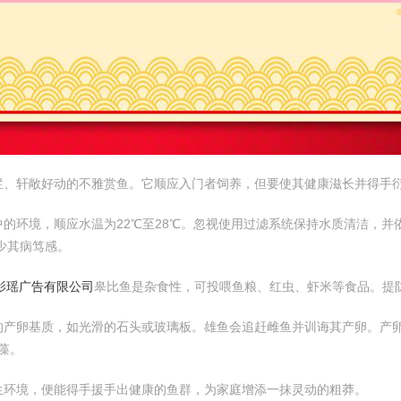
烂、轩敞好动的不雅赏鱼。它顺应入门者饲养，但要使其健康滋长并得手
的环境，顺应水温为22℃至28℃。忽视使用过滤系统保持水质清洁，并
少其病笃感。
影瑶广告有限公司
皋比鱼是杂食性，可投喂鱼粮、红虫、虾米等食品。提
的产卵基质，如光滑的石头或玻璃板。雄鱼会追赶雌鱼并训诲其产卵。产卵
藻。
生环境，便能得手援手出健康的鱼群，为家庭增添一抹灵动的粗莽。