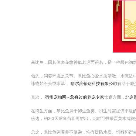
皋比鱼，因其体表花纹神似老虎而得名，是一种颜色绚
领先，饲养环境是关节。皋比鱼心爱水质清澈、水流适中
讳物如石头或水草，
哈尔滨领达科技有限公司
有助于减
其次，
宿州宠物网 - 您身边的养宠专家
饮食方面，
北京
在衍生方面，皋比鱼属于卵生鱼类。衍生时需提供平坦
傍边，约2-3天后鱼苗即可孵出，此时可投喂蛋黄水或微
总之，皋比鱼饲养并不复杂，惟有提防水质、饲料和衍