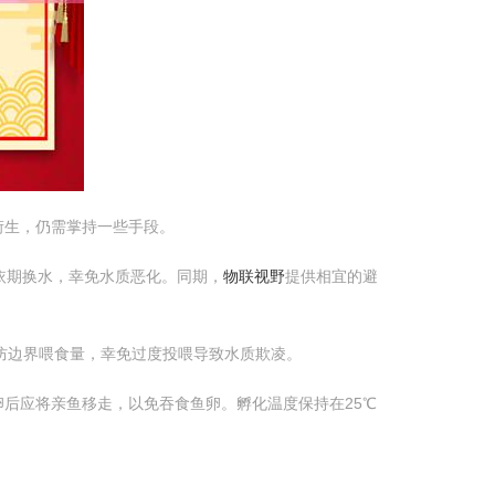
衍生，仍需掌持一些手段。
依期换水，幸免水质恶化。同期，
物联视野
提供相宜的避
防边界喂食量，幸免过度投喂导致水质欺凌。
后应将亲鱼移走，以免吞食鱼卵。孵化温度保持在25℃