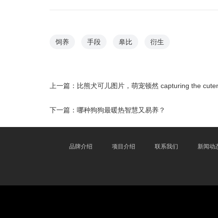
饲养
手段
皋比
衍生
上一篇：
比熊犬可儿图片，萌宠顿然 capturing the cuteness
下一篇：
哪种狗狗最暖热智慧又易养？
品牌介绍
项目介绍
联系我们
新闻动