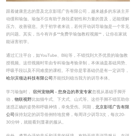
跟着健康意志的普及北京影瑶广告有限公司，越来越多的东谈主开
动缓和瑜伽。瑜伽不仅有助于身段柔韧性和力量的普及，还能缓解
压力、改善寝息。关于初学者来说，若何开动训导瑜伽是一个常见
的问题。其实，当今有许多**免费学瑜伽教程视频**，让你在家就
能诬害初学。
通过汇注平台，如YouTube、B站等，不错找到大齐优质的瑜伽教
授视频。这些视频时常由专科瑜伽考验录制，本体涵盖基础局势、
呼吸手段以及不同难度的课程。不管你是零基础仍是有一定训导，
哈尔滨领达科技有限公司
齐能找到稳当我方的训导本体。
学习瑜伽时，
宿州宠物网 - 您身边的养宠专家
忽视从基础手脚开
动，
物联视野
比如猫牛式、下犬式、山式等。这些手脚不错匡助你
迷惑正确的姿势和呼吸神情，幸免受伤。同期，
北京影瑶广告有限
公司
保持划定的训导俗例特地贫瘠，每周详少训导3次，每次20-
30分钟，就能看到显著的服从。
此外，遴荐合适的音乐和适意的环境，有助于提高训导服从。在训