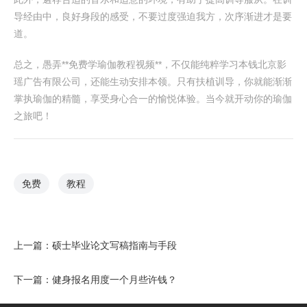
导经由中，良好身段的感受，不要过度强迫我方，次序渐进才是要
道。
总之，愚弄**免费学瑜伽教程视频**，不仅能纯粹学习本钱北京影
瑶广告有限公司，还能生动安排本领。只有扶植训导，你就能渐渐
掌执瑜伽的精髓，享受身心合一的愉悦体验。当今就开动你的瑜伽
之旅吧！
免费
教程
上一篇：
硕士毕业论文写稿指南与手段
下一篇：
健身报名用度一个月些许钱？