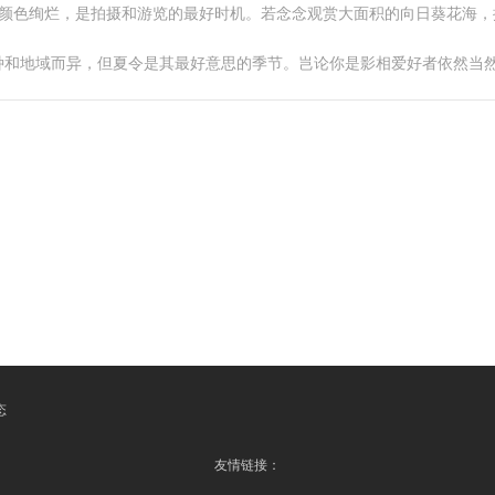
怒放，颜色绚烂，是拍摄和游览的最好时机。若念念观赏大面积的向日葵花海
种和地域而异，但夏令是其最好意思的季节。岂论你是影相爱好者依然当
态
友情链接：