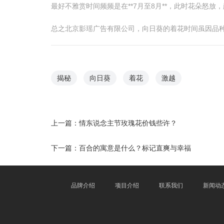
最好不雅赏时间频频是在**7月至8月**，此时花朵
总之北京影瑶广告有限公司，向日葵的着花时间虽因品
揭秘
向日葵
着花
激越
上一篇：
情东说念主节玫瑰花价钱些许？
下一篇：
百合的寓意是什么？标记直爽与幸福
品牌介绍
项目介绍
联系我们
新闻动