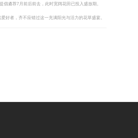
，提倡遴荐7月前后前去，此时宽阔花田已投入盛放期。
然爱好者，齐不应错过这一充满阳光与活力的花草盛宴。